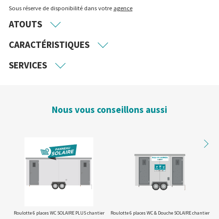
Sous réserve de disponibilité dans votre
agence
ATOUTS
CARACTÉRISTIQUES
SERVICES
Nous vous conseillons aussi
Roulotte 6 places WC SOLAIRE PLUS chantier
Roulotte 6 places WC & Douche SOLAIRE chantier
Rou