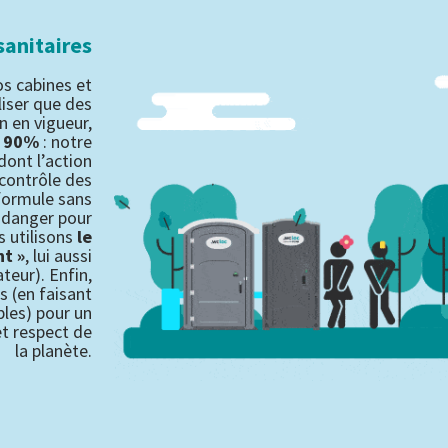
sanitaires
os cabines et
liser que des
n en vigueur,
à 90%
: notre
 dont l’action
contrôle des
 formule sans
 danger pour
 utilisons
le
t »
, lui aussi
teur). Enfin,
es (en faisant
bles) pour un
et respect de
la planète.