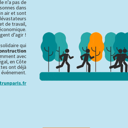
le n’a pas de
ersonnes dans
n air et sont
 dévastateurs
et de travail,
é économique.
rgent d’agir !
solidaire qui
construction
mment avec
égal, en Côte
ttes ont déjà
el événement.
trunparis.fr