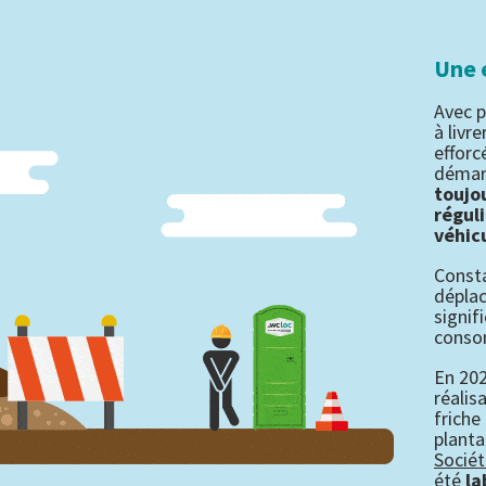
Une 
Avec p
à livr
efforc
démar
toujo
régul
véhic
Consta
déplac
signif
conso
En 202
réalis
friche
planta
Sociét
été
la