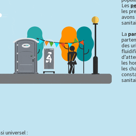
Les
pe
les pr
avons 
sanita
La
par
parten
des ur
fluidi
d’atte
les ho
les ch
const
sanita
si universel :