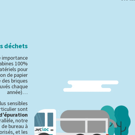
s déchets
e importance
 cabines 100%
atériels pour
ion de papier
 des briques
sauvés chaque
année)…
lus sensibles
ticulier sont
 d’épuration
rallèle, notre
 de bureau à
orisés, et les