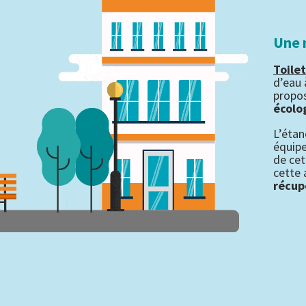
Une 
Toile
d’eau 
propos
écolo
L’étan
équipe
de cet
cette 
récupé