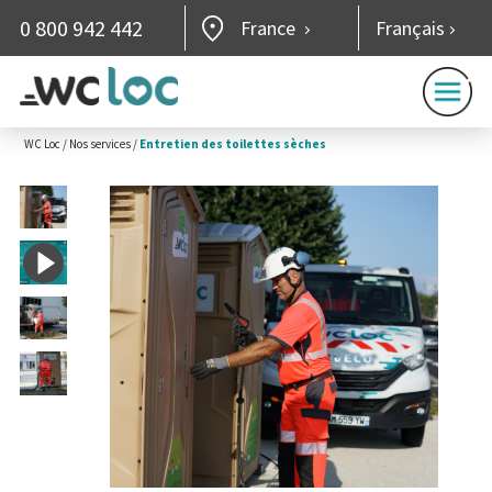
0 800 942 442
France
Français
WC Loc
/
Nos services
/
Entretien des toilettes sèches