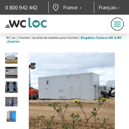
0 800 942 442
France
Français
WC Loc
/
Chantier
/
Location de roulottes pour chantier
/
Megabloc 8 places WC & WC
chantier