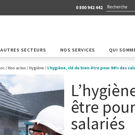
0 800 942 442
AUTRES SECTEURS
NOS SERVICES
QUI SOMM
Loc
/
Nos actus
/
Hygiène
/
L’hygiène, clé du bien-être pour 94% des sal
L’hygiène
être pou
salariés