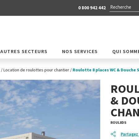
0 800 942 442
AUTRES SECTEURS
NOS SERVICES
QUI SOMM
/
Location de roulottes pour chantier
/
Roulotte 8 places WC & Douche 
ROUL
& DO
CHAN
ROUL8DS
Partagez 