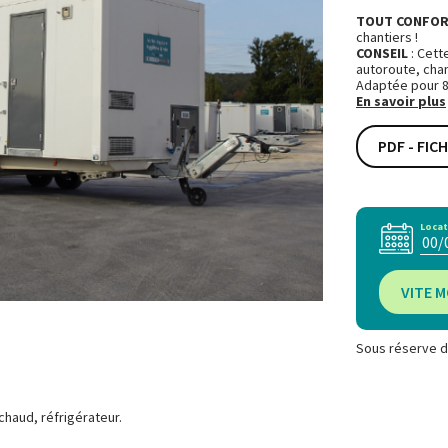
TOUT CONFO
chantiers !
CONSEIL
: Cett
autoroute, chan
Adaptée pour 8
En savoir plus
PDF - FIC
Locat
VITE M
Sous réserve d
chaud, réfrigérateur.