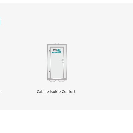
i
er
Cabine Isolée Confort