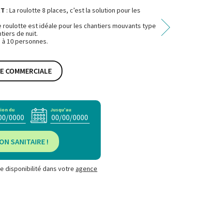
RT
: La roulotte 8 places, c’est la solution pour les
e roulotte est idéale pour les chantiers mouvants type
tiers de nuit.
 à 10 personnes.
HE COMMERCIALE
ion du
Jusqu'au
ON SANITAIRE !
e disponibilité dans votre
agence