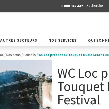
0 800 942 442
AUTRES SECTEURS
NOS SERVICES
QUI SOMM
Loc
/
Nos actus
/
Conseils
/
WC Loc présent au Touquet Music Beach Fes
WC Loc p
Touquet 
Festival