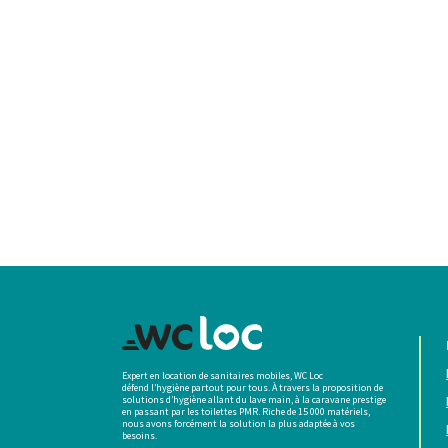
Expert en location de sanitaires mobiles, WC Loc
défend l’hygiène partout pour tous. À travers la proposition de
solutions d’hygiène allant du lave main, à la caravane prestige
en passant par les toilettes PMR. Riche de 15 000 matériels,
nous avons forcément la solution la plus adaptée à vos
besoins.