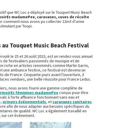
ositif que WC Loc a déployé sur le Touquet Music Beach
noirEs madamePee, caravanes, cuves de récolte
er comment nous avons pu collecter 22m3 d’urine
timulant par Toopi.
s au Touquet Music Beach Festival
éroulé le 25 et 26 août 2023, est un rendez-vous annuel
ers de festivaliers passionnés de musique et de
on riche en artistes renommés comme Martin Garrix,
et une ambiance festive, ce festival est devenu un
-de-France. Cinquante jours avant l’ouverture, il
places vendues, une belle réussite pour France Leduc.
aliers, nous avons fourni une gamme complète de
rinoirEs féminines madamePee
conçus pour être
ivals à forte affluence fonctionnant sans eau et
e,
urinoirs événementiels
, et
caravanes sanitaires
.
uvre afin de nous adapter aux besoins spécifiques du
anitaires de qualité. WC Loc a également travaillé en
s
sur cet évènement.