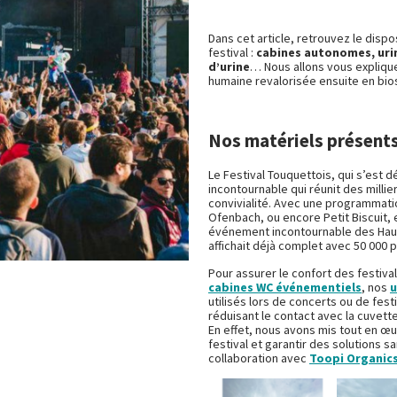
Dans cet article, retrouvez le disp
festival :
cabines autonomes, uri
d’urine
… Nous allons vous expliqu
humaine revalorisée ensuite en bios
Nos matériels présent
Le Festival Touquettois, qui s’est d
incontournable qui réunit des milli
convivialité. Avec une programmati
Ofenbach, ou encore Petit Biscuit, 
événement incontournable des Hauts
affichait déjà complet avec 50 000 
Pour assurer le confort des festiv
cabines WC événementiels
, nos
u
utilisés lors de concerts ou de fest
réduisant le contact avec la cuvett
En effet, nous avons mis tout en œ
festival et garantir des solutions s
collaboration avec
Toopi Organic