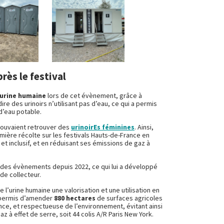
près le festival
urine humaine
lors de cet évènement, grâce à
-dire des urinoirs n’utilisant pas d’eau, ce qui a permis
d’eau potable.
 pouvaient retrouver des
urinoirEs féminines
. Ainsi,
ère récolte sur les festivals Hauts-de-France en
t inclusif, et en réduisant ses émissions de gaz à
ur des évènements depuis 2022, ce qui lui a développé
de collecteur.
e l’urine humaine une valorisation et une utilisation en
ra permis d’amender
880 hectares
de surfaces agricoles
nce, et respectueuse de l’environnement, évitant ainsi
 à effet de serre, soit 44 colis A/R Paris New York.