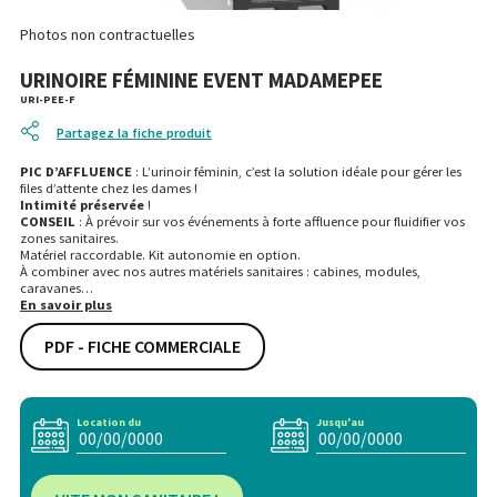
Photos non contractuelles
URINOIRE FÉMININE EVENT MADAMEPEE
URI-PEE-F
Partagez la fiche produit
PIC D’AFFLUENCE
: L’urinoir féminin, c’est la solution idéale pour gérer les
files d’attente chez les dames !
Intimité préservée
!
CONSEIL
: À prévoir sur vos événements à forte affluence pour fluidifier vos
zones sanitaires.
Matériel raccordable. Kit autonomie en option.
À combiner avec nos autres matériels sanitaires : cabines, modules,
caravanes…
En savoir plus
PDF - FICHE COMMERCIALE
Location du
Jusqu'au