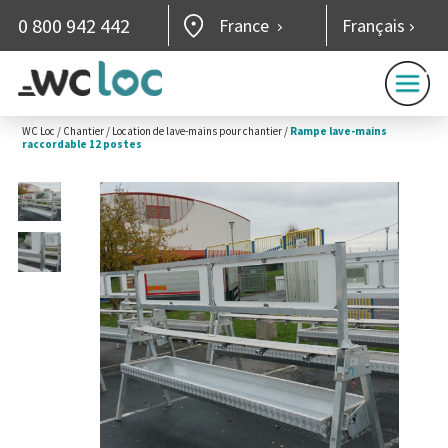
0 800 942 442
France
Français
WC Loc
/
Chantier
/
Location de lave-mains pour chantier
/
Rampe lave-mains
raccordable 12 postes