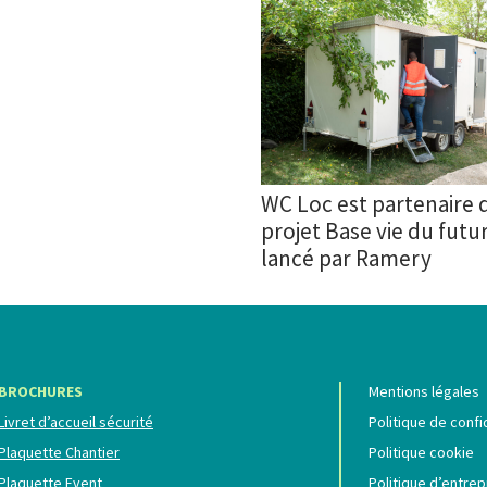
WC Loc est partenaire 
projet Base vie du futu
lancé par Ramery
BROCHURES
Mentions légales
Livret d’accueil sécurité
Politique de confi
Plaquette Chantier
Politique cookie
Plaquette Event
Politique d’entrep