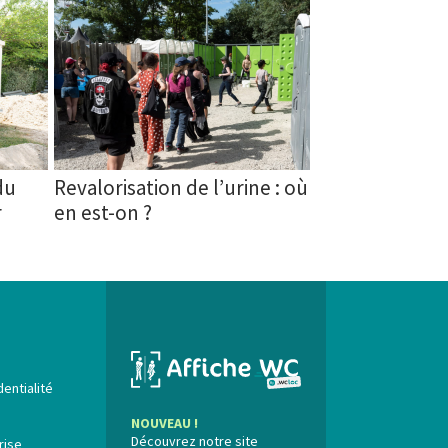
du
Revalorisation de l’urine : où
r
en est-on ?
dentialité
NOUVEAU !
Découvrez notre site
rise