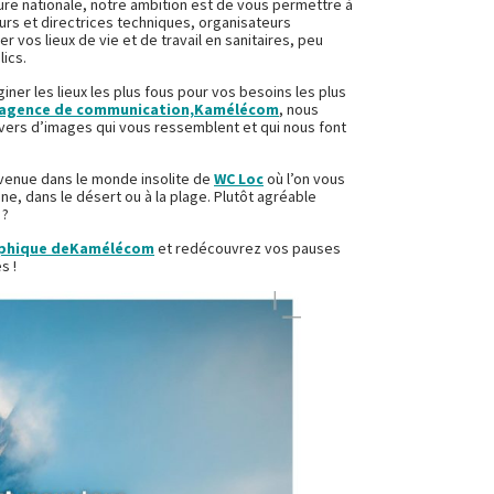
ure nationale, notre ambition est de vous permettre à
eurs et directrices techniques, organisateurs
r vos lieux de vie et de travail en sanitaires, peu
lics.
ner les lieux les plus fous pour vos besoins les plus
agence de communication,
Kamélécom
, nous
avers d’images qui vous ressemblent et qui nous font
nvenue dans le monde insolite de
WC Loc
où l’on vous
 lune, dans le désert ou à la plage. Plutôt agréable
 ?
phique de
Kamélécom
et redécouvrez vos pauses
s !