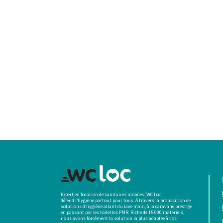
Expert en location de sanitaires mobiles, WC Loc
défend l’hygiène partout pour tous. À travers la proposition de
solutions d’hygiène allant du lave main, à la caravane prestige
en passant par les toilettes PMR. Riche de 15 000 matériels,
nous avons forcément la solution la plus adaptée à vos