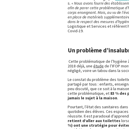
s. «
Nous avons fourni des établissem
afin de parer cette problématique d’h
corps enseignant. Mais, au vu de l’évo
en place de matériels supplémentaires
dans le respect des mesures d’hygiè
Logistique et Services et référent h
Covid-19.
Un problème d’insalubr
Cette problématique de l’hygiène à l
2018 déjà, une
étude
de l’IFOP mont
négligé, voire un tabou dans la soci
Le constat du problème des toilett
partagé par tous : enfants, enseign
peu discuté, que ce soit à la maison 
cette problématique, et
83 % des 
jamais le sujet à la maison
.
Pourtant, l’état des sanitaires dan
quotidien des élèves. Ces espaces c
réussite. Il est paradoxal d’appre
retient d’aller aux toilettes
lorsq
%) ont une stratégie pour éviter