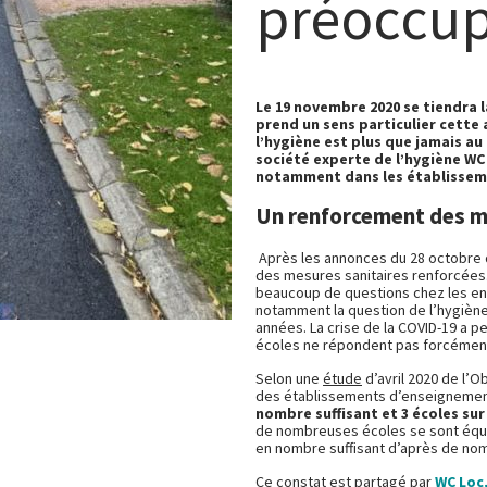
préoccup
Le 19 novembre 2020 se tiendra 
prend un sens particulier cette a
l’hygiène est plus que jamais au
société experte de l’hygiène WC 
notamment dans les établisseme
Un renforcement des me
Après les annonces du 28 octobre d
des mesures sanitaires renforcées
beaucoup de questions chez les ens
notamment la question de l’hygiène
années. La crise de la COVID-19 a p
écoles ne répondent pas forcément
Selon une
étude
d’avril 2020 de l’Ob
des établissements d’enseigneme
nombre suffisant et 3 écoles sur
de nombreuses écoles se sont équi
en nombre suffisant d’après de nom
Ce constat est partagé par
WC Loc,