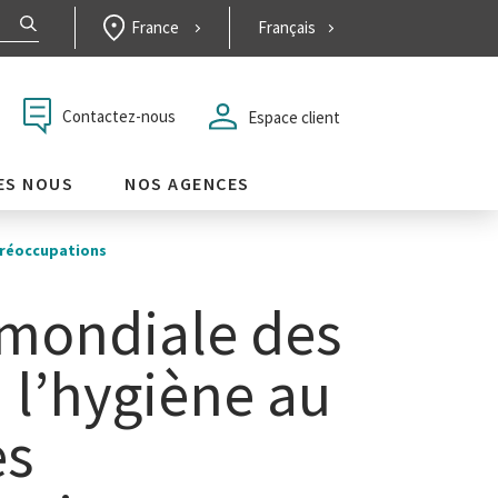
France
Français
Contactez-nous
Espace client
ES NOUS
NOS AGENCES
 préoccupations
mondiale des
: l’hygiène au
es