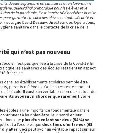
ents depuis septembre en sanitaires et en lave-mains
ygiène, aujourd’hui primordiale pour les élèves et le
lution de la pandémie, il est impératif d’accélérer la mise
 pour garantir l’accueil des élèves en toute sécurité et
ne.
» souligne David Desauw, Directeur des Opérations,
ygiène sanitaire dans le contexte de la crise de la
ité qui n’est pas nouveau
’école n’est pas que liée à la crise de la Covid-19. En
rait que les sanitaires des écoles restaient un aspect
été française.
es dans les établissements scolaires semble être
ants, parents d’élèves… Or, le sujet reste tabou et
ou à l’école. Il existe un véritable « non-dit » autour de
parents avouent n’aborder que rarement voire
s les écoles a une importance fondamentale dans le
ontribuent à leur bien-être, leur santé et leur
ndre donc que
plus d’un enfant sur deux (54 %) se
u’il est à l’école et que
deux tiers d’entre eux (68
 d’y aller
. Ceci peut avoir un véritable impact sur leur