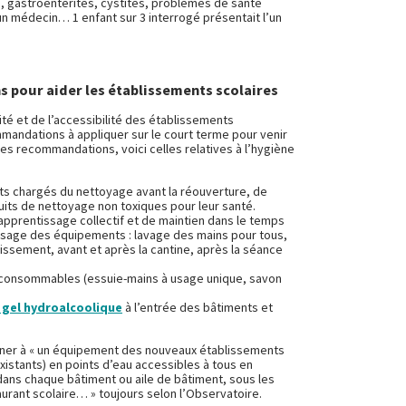
n, gastroentérites, cystites, problèmes de santé
un médecin… 1 enfant sur 3 interrogé présentait l’un
s pour aider les établissements scolaires
ité et de l’accessibilité des établissements
andations à appliquer sur le court terme pour venir
es recommandations, voici celles relatives à l’hygiène
nts chargés du nettoyage avant la réouverture, de
uits de nettoyage non toxiques pour leur santé.
apprentissage collectif et de maintien dans le temps
usage des équipements : lavage des mains pour tous,
blissement, avant et après la cantine, après la séance
consommables (essuie-mains à usage unique, savon
 gel hydroalcoolique
à l’entrée des bâtiments et
ner à « un équipement des nouveaux établissements
xistants) en points d’eau accessibles à tous en
dans chaque bâtiment ou aile de bâtiment, sous les
aurant scolaire… » toujours selon l’Observatoire.