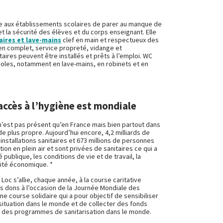
e aux établissements scolaires de parer au manque de
 et la sécurité des élèves et du corps enseignant. Elle
aires et lave-mains
clef en main et respectueux des
en complet, service propreté, vidange et
itaires peuvent être installés et prêts à l’emploi. WC
oles, notamment en lave-mains, en robinets et en
accès à l’hygiène est mondiale
’est pas présent qu’en France mais bien partout dans
 plus propre. Aujourd’hui encore, 4,2 milliards de
nstallations sanitaires et 673 millions de personnes
on en plein air et sont privées de sanitaires ce qui a
 publique, les conditions de vie et de travail, la
ivité économique. *
oc s’allie, chaque année, à la course caritative
es dons à l’occasion de la Journée Mondiale des
ne course solidaire qui a pour objectif de sensibiliser
a situation dans le monde et de collecter des fonds
t des programmes de sanitarisation dans le monde.