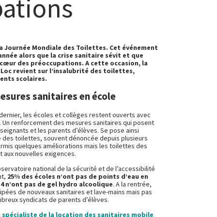
ations
la Journée Mondiale des Toilettes. Cet événement
nnée alors que la crise sanitaire sévit et que
 cœur des préoccupations. A cette occasion, la
Loc revient sur l’insalubrité des toilettes,
nts scolaires.
sures sanitaires en école
ernier, les écoles et collèges restent ouverts avec
. Un renforcement des mesures sanitaires qui posent
eignants et les parents d’élèves. Se pose ainsi
 des toilettes, souvent dénoncée depuis plusieurs
ermis quelques améliorations mais les toilettes des
 aux nouvelles exigences.
servatoire national de la sécurité et de l’accessibilité
nt,
25% des écoles n’ont pas de points d’eau en
 4 n’ont pas de gel hydro alcoolique
. A la rentrée,
pées de nouveaux sanitaires et lave-mains mais pas
breux syndicats de parents d’élèves.
 spécialiste de la location des sanitaires mobile