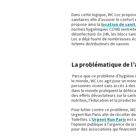
Dans cette logique, WC Loc propos
sanitaires afin d’assurer le confort
propose ainsi la
location de sanit
normes hygiéniques COVID (entreti
désinfection). En 24h, les blocs san
Loc a déjà fourni de nombreuses éc
totems distributeurs de savons.
La problématique de l’
Parce que ce problème d’hygiène n
le monde, WC Loc agit pour un monde
personnes vivent sans accès à des i
dans le monde pratiquent la défécati
des effets dévastateurs sur la santé
nutrition, l’éducation et la product
Pour lutter contre ce problème, WC L
Urgent Run Paris afin de récolter d
Toilettes. L’
Urgent Run Paris
est u
l’opinion publique à l’urgence de l
pour des associations qui financen