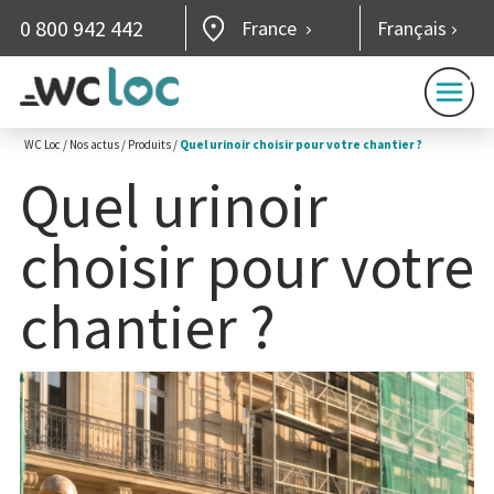
0 800 942 442
France
Français
WC Loc
/
Nos actus
/
Produits
/
Quel urinoir choisir pour votre chantier ?
Quel urinoir
choisir pour votre
chantier ?