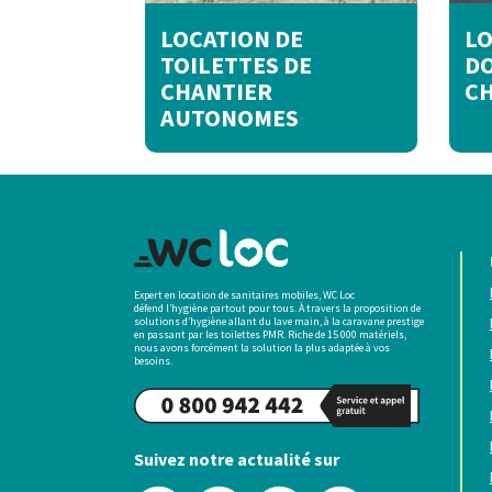
LOCATION DE
LO
TOILETTES DE
D
CHANTIER
C
AUTONOMES
Expert en location de sanitaires mobiles, WC Loc
défend l’hygiène partout pour tous. À travers la proposition de
solutions d’hygiène allant du lave main, à la caravane prestige
en passant par les toilettes PMR. Riche de 15 000 matériels,
nous avons forcément la solution la plus adaptée à vos
besoins.
Suivez notre actualité sur