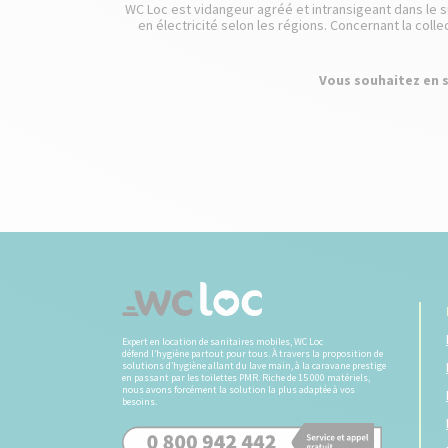
WC Loc est vidangeur agréé et intransigeant dans le s
en électricité selon les régions. Concernant la colle
Vous souhaitez en s
Expert en location de sanitaires mobiles, WC Loc
défend l’hygiène partout pour tous. À travers la proposition de
solutions d’hygiène allant du lave main, à la caravane prestige
en passant par les toilettes PMR. Riche de 15 000 matériels,
nous avons forcément la solution la plus adaptée à vos
besoins.