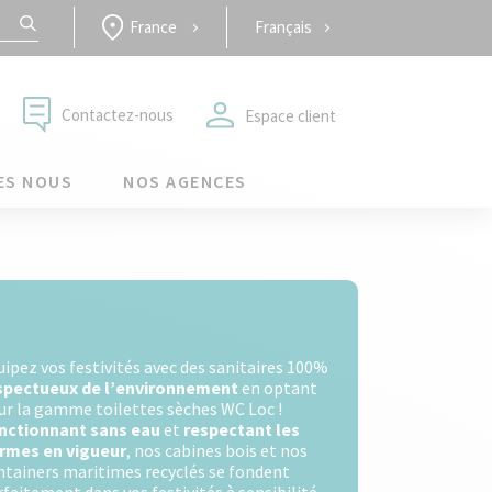
France
Français
Contactez-nous
Espace client
ES NOUS
NOS AGENCES
uipez vos festivités avec des sanitaires 100%
spectueux de l’environnement
en optant
ur la gamme toilettes sèches WC Loc !
nctionnant sans eau
et
respectant les
rmes en vigueur
, nos cabines bois et nos
ntainers maritimes recyclés se fondent