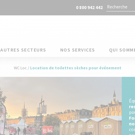
0 800 942 442
AUTRES SECTEURS
NOS SERVICES
QUI SOMM
WC Loc
/
Location de toilettes sèches pour événement
Éq
re
po
Fo
no
co