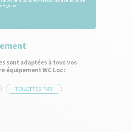
rfaitement dans vos festivités à sensibilité
ologique.
énement
les sont adaptées à tous vos
otre équipement WC Loc :
TOILETTES PMR