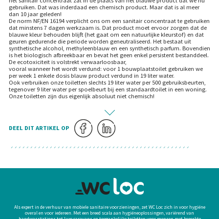
het sanitair concentraat zat in de plaats van het blauwe product dat we nu
gebruiken. Dat was inderdaad een chemisch product. Maar dat is al meer
dan 10 jaar geleden!
De norm NF/EN 16194 verplicht ons om een sanitair concentraat te gebruiken
dat minstens 7 dagen werkzaam is. Dat product moet ervoor zorgen dat de
blauwe kleur behouden blijft (het gaat om een natuurlijke kleurstof) en dat
geuren gedurende die periode worden geneutraliseerd. Het bestaat uit
synthetische alcohol, methyleenblauw en een synthetisch parfum. Bovendien
is het biologisch afbreekbaar en bevat het geen enkel persistent bestanddeel.
De ecotoxiciteit is volstrekt verwaarloosbaar,
vooral wanneer het wordt verdund: voor 1 bouwplaatstoilet gebruiken we
per week 1 enkele dosis blauw product verdund in 19 liter water.
Ook verbruiken onze toiletten slechts 19 liter water per 500 gebruiksbeurten,
tegenover 9 liter water per spoelbeurt bij een standaardtoilet in een woning.
Onze toiletten zijn dus eigenlijk absoluut niet chemisch!
DEEL DIT ARTIKEL OP
Als expert in de verhuur van mobiele sanitaire voorzieningen, zet WC Loc zich in voor hygiëne
overal en voor iedereen. Met een breed scala aan hygiëneoplossingen, variërend van
handwasstations tot luxe caravans en toegankelijke toiletten voor mensen met beperkte