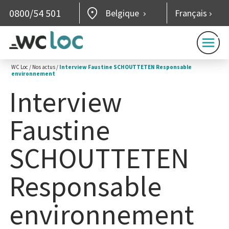
0800/54 501
Belgique
Français
WC Loc
/
Nos actus
/
Interview Faustine SCHOUTTETEN Responsable
environnement
Interview
Faustine
SCHOUTTETEN
Responsable
environnement