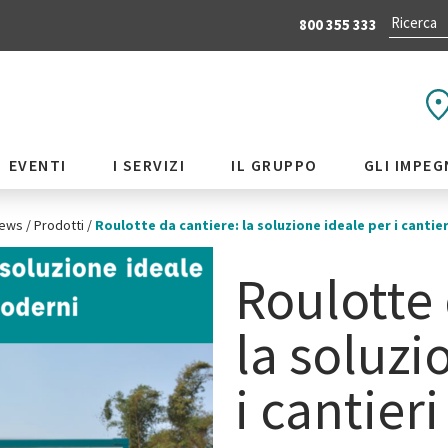
800 355 333
EVENTI
I SERVIZI
IL GRUPPO
GLI IMPEG
ews
/
Prodotti
/
Roulotte da cantiere: la soluzione ideale per i cantie
Roulotte 
la soluzi
i cantier