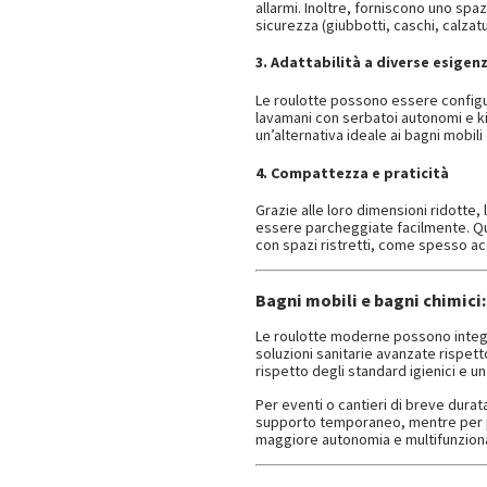
allarmi. Inoltre, forniscono uno spaz
sicurezza (giubbotti, caschi, calzatu
3. Adattabilità a diverse esigen
Le roulotte possono essere configur
lavamani con serbatoi autonomi e kit
un’alternativa ideale ai bagni mobili
4. Compattezza e praticità
Grazie alle loro dimensioni ridotte
essere parcheggiate facilmente. Que
con spazi ristretti, come spesso acc
Bagni mobili e bagni chimici
Le roulotte moderne possono integra
soluzioni sanitarie avanzate rispetto
rispetto degli standard igienici e un
Per eventi o cantieri di breve durat
supporto temporaneo, mentre per pr
maggiore autonomia e multifunziona