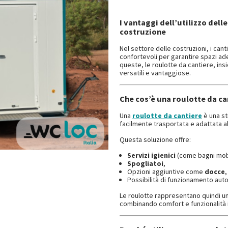
I vantaggi dell’utilizzo dell
costruzione
Nel settore delle costruzioni, i can
confortevoli per garantire spazi adeg
queste, le roulotte da cantiere, insi
versatili e vantaggiose.
Che cos’è una roulotte da ca
Una
roulotte da cantiere
è una st
facilmente trasportata e adattata al
Questa soluzione offre:
Servizi igienici
(come bagni mobil
Spogliatoi
,
Opzioni aggiuntive come
docce
Possibilità di funzionamento auto
Le roulotte rappresentano quindi un
combinando comfort e funzionalità i