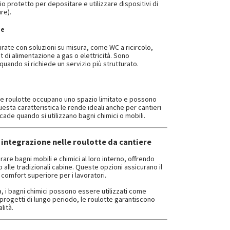
io protetto per depositare e utilizzare dispositivi di
re).
ze
ate con soluzioni su misura, come WC a ricircolo,
 di alimentazione a gas o elettricità. Sono
 quando si richiede un servizio più strutturato.
, le roulotte occupano uno spazio limitato e possono
sta caratteristica le rende ideali anche per cantieri
ade quando si utilizzano bagni chimici o mobili.
: integrazione nelle roulotte da cantiere
re bagni mobili e chimici al loro interno, offrendo
 alle tradizionali cabine. Queste opzioni assicurano il
 comfort superiore per i lavoratori.
a, i bagni chimici possono essere utilizzati come
ogetti di lungo periodo, le roulotte garantiscono
lità.