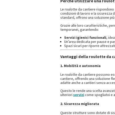
Perché utilizzare una roulot
Le roulotte da cantiere rispondono
condizioni di lavoro e la sicurezza d
standard, offrono una soluzione pi
Grazie alle loro caratteristiche, pe
temporanei, garantendo:
Servizi igienici funzionali
, idea
Un’area dedicata per pause e pas
Spazi sicuri per riporre attrezzat
Vantaggi della roulotte da c
1. Mobilità e autonomia
Le roulotte da cantiere possono ess
cantiere, offrendo una soluzione fles
adatte anche a cantieri senza access
Questo le rende una scelta avanzata
ulteriori
servizi
come spogliatoi e a
2. Sicurezza migliorata
Queste strutture sono dotate di sist