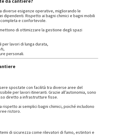
te da cantiere?
 a diverse esigenze operative, migliorando le
ei dipendenti. Rispetto ai bagni chimici e bagni mobili
ù completa e confortevole.
rmettono di ottimizzare la gestione degli spazi
li per lavori di lunga durata,
ti,
ure personali.
antiere
ere spostate con facilità tra diverse aree del
sibile per lavori itineranti. Grazie all’autonomia, sono
o diretto a infrastrutture fisse.
 rispetto ai semplici bagni chimici, poiché includono
ree ristoro.
emi di sicurezza come rilevatori di fumo, estintori e