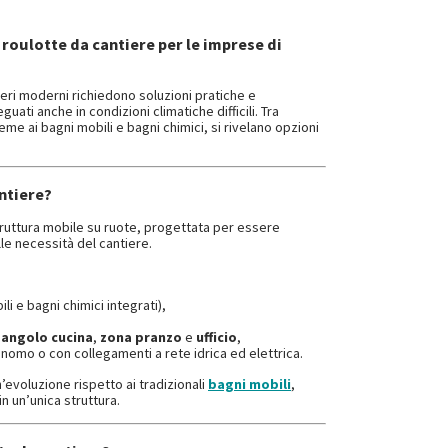
e roulotte da cantiere per le imprese di
tieri moderni richiedono soluzioni pratiche e
uati anche in condizioni climatiche difficili. Tra
eme ai bagni mobili e bagni chimici, si rivelano opzioni
ntiere?
ruttura mobile su ruote, progettata per essere
le necessità del cantiere.
i e bagni chimici integrati),
,
angolo cucina
,
zona pranzo
e
ufficio
,
nomo o con collegamenti a rete idrica ed elettrica.
’evoluzione rispetto ai tradizionali
bagni mobili
,
n un’unica struttura.