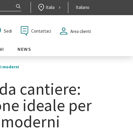
Italia
Italiano
Contattaci
Sedi
Area clienti
NI
NEWS
ri moderni
da cantiere:
one ideale per
i moderni