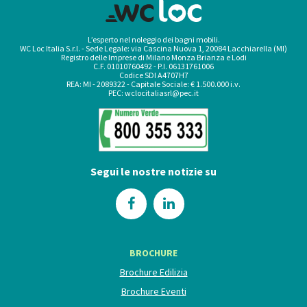
L’esperto nel noleggio dei bagni mobili.
WC Loc Italia S.r.l. - Sede Legale: via Cascina Nuova 1, 20084 Lacchiarella (MI)
Registro delle Imprese di Milano Monza Brianza e Lodi
C.F. 01010760492 - P.I. 06131761006
Codice SDI A4707H7
REA: MI - 2089322 - Capitale Sociale: € 1.500.000 i.v.
PEC:
wclocitaliasrl@pec.it
Segui le nostre notizie su
BROCHURE
Brochure Edilizia
Brochure Eventi