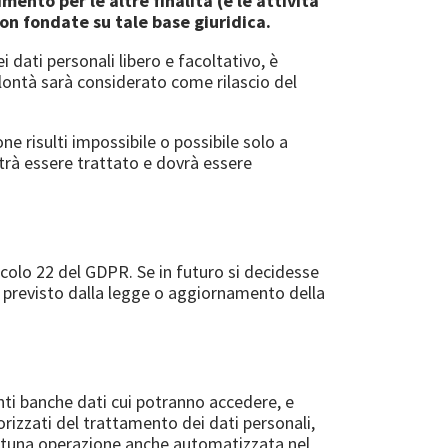
mento per le altre finalità (e le attività
n fondate su tale base giuridica.
 dati personali libero e facoltativo, è
volontà sarà considerato come rilascio del
e risulti impossibile o possibile solo a
trà essere trattato e dovrà essere
colo 22 del GDPR. Se in futuro si decidesse
sia previsto dalla legge o aggiornamento della
enti banche dati cui potranno accedere, e
rizzati del trattamento dei dati personali,
portuna operazione anche automatizzata nel