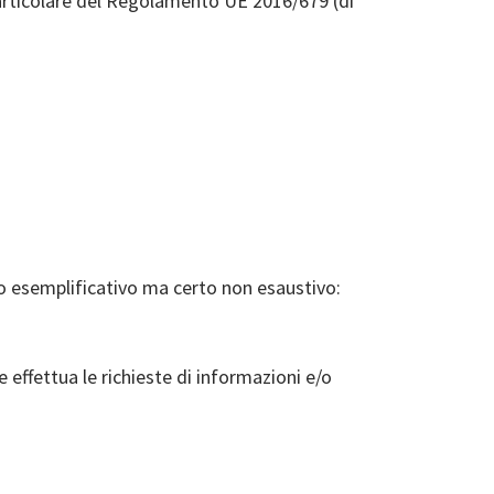
n particolare del Regolamento UE 2016/679 (di
olo esemplificativo ma certo non esaustivo:
e effettua le richieste di informazioni e/o