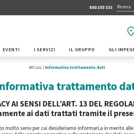
800 355 333
EVENTI
I SERVIZI
IL GRUPPO
GLI IMPEG
WC Loc
/
Informativa trattamento dati
Informativa trattamento dat
CY AI SENSI DELL’ART. 13 DEL REGOL
amente ai dati trattati tramite il prese
to molto serio per cui desideriamo informarLa in merito alle