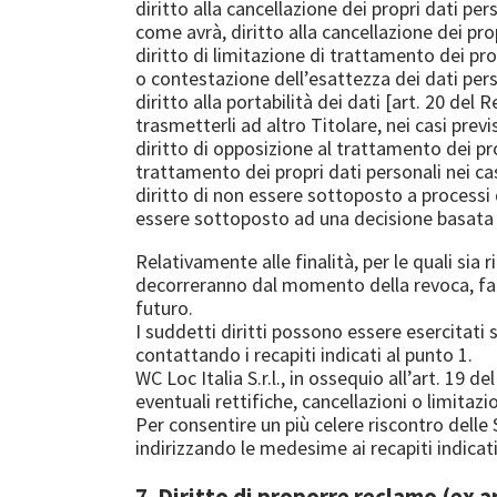
diritto alla cancellazione dei propri dati per
come avrà, diritto alla cancellazione dei prop
diritto di limitazione di trattamento dei prop
o contestazione dell’esattezza dei dati per
diritto alla portabilità dei dati [art. 20 del
trasmetterli ad altro Titolare, nei casi prev
diritto di opposizione al trattamento dei pr
trattamento dei propri dati personali nei ca
diritto di non essere sottoposto a processi 
essere sottoposto ad una decisione basata
Relativamente alle finalità, per le quali sia
decorreranno dal momento della revoca, fatti 
futuro.
I suddetti diritti possono essere esercitat
contattando i recapiti indicati al punto 1.
WC Loc Italia S.r.l., in ossequio all’art. 19
eventuali rettifiche, cancellazioni o limitazi
Per consentire un più celere riscontro delle S
indirizzando le medesime ai recapiti indicati
7. Diritto di proporre reclamo (ex a