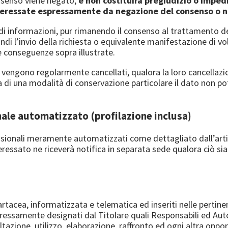
consenso viene negato,
e non costituirà pregiudizio o impedi
nteressate espressamente da negazione del consenso o no
 di informazioni, pur rimanendo il consenso al trattamento dei
indi l’invio della richiesta o equivalente manifestazione di 
 conseguenze sopra illustrate.
vengono regolarmente cancellati, qualora la loro cancellazion
 di una modalità di conservazione particolare il dato non po
nale automatizzato (profilazione inclusa)
isionali meramente automatizzati come dettagliato dall’arti
l’interessato ne riceverà notifica in separata sede qualora ciò 
cartacea, informatizzata e telematica ed inseriti nelle pertin
ressamente designati dal Titolare quali Responsabili ed Auto
ltazione, utilizzo, elaborazione, raffronto ed ogni altra op