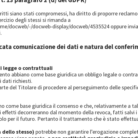
iritti siano stati compromessi, ha diritto di proporre reclamo
sercizio degli stessi si rimanda a
home/docweb/-/docweb-display/docweb/4535524
oppure invia
.
ata comunicazione dei dati e natura del conferim
i legge o contrattuali
amento abbiano come base giuridica un obbligo legale o contra
dati richiesti.
parte del Titolare di procedere al perseguimento delle specifi
o come base giuridica il consenso e che, relativamente a tali 
effetti decorreranno dal momento della revoca, fatti salvi i t
olo per il futuro. Pertanto il trattamento che è stato effet
a dello stesso)
potrebbe non garantire l’erogazione completa 