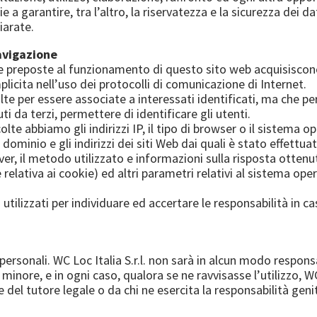
e a garantire, tra l’altro, la riservatezza e la sicurezza dei 
iarate.
navigazione
re preposte al funzionamento di questo sito web acquisiscono
mplicita nell’uso dei protocolli di comunicazione di Internet.
lte per essere associate a interessati identificati, ma che p
i da terzi, permettere di identificare gli utenti.
e abbiamo gli indirizzi IP, il tipo di browser o il sistema oper
dominio e gli indirizzi dei siti Web dai quali è stato effettuat
server, il metodo utilizzato e informazioni sulla risposta otten
e relativa ai cookie) ed altri parametri relativi al sistema op
utilizzati per individuare ed accertare le responsabilità in ca
personali. WC Loc Italia S.r.l. non sarà in alcun modo responsa
inore, e in ogni caso, qualora se ne ravvisasse l’utilizzo, WC L
 del tutore legale o da chi ne esercita la responsabilità genit