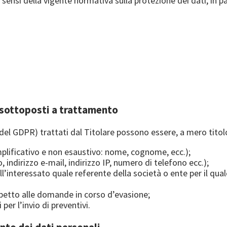
 ai sensi della vigente normativa sulla protezione dei dati, i
o sottoposti a trattamento
.1 del GDPR) trattati dal Titolare possono essere, a mero tit
emplificativo e non esaustivo: nome, cognome, ecc.);
, indirizzo e-mail, indirizzo IP, numero di telefono ecc.);
ll’interessato quale referente della società o ente per il qual
rispetto alle domande in corso d’evasione;
 per l’invio di preventivi.