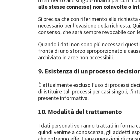
riferimento alle singole finalità per cui il 
alle stesse connesse) non coinvolte o i
Si precisa che con riferimento alla richiesta
necessario per l’evasione della richiesta. Qu
consenso, che sarà sempre revocabile con le
Quando i dati non sono più necessari questi 
fronte di uno sforzo sproporzionato a causa
archiviato in aree non accessibili.
9. Esistenza di un processo decisio
È attualmente escluso l’uso di processi dec
di istituire tali processi per casi singoli, 
presente informativa.
10. Modalità del trattamento
I dati personali verranno trattati in forma 
quindi venirne a conoscenza, gli addetti esp
che potranno effettuare operazioni di consu