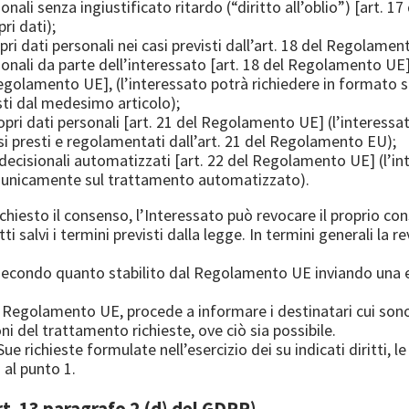
sonali senza ingiustificato ritardo (“diritto all’oblio”) [art.
ri dati);
ri dati personali nei casi previsti dall’art. 18 del Regolament
sonali da parte dell’interessato [art. 18 del Regolamento UE]
 Regolamento UE], (l’interessato potrà richiedere in formato st
isti dal medesimo articolo);
opri dati personali [art. 21 del Regolamento UE] (l’interessat
si presti e regolamentati dall’art. 21 del Regolamento EU);
decisionali automatizzati [art. 22 del Regolamento UE] (l’in
 unicamente sul trattamento automatizzato).
 richiesto il consenso, l’Interessato può revocare il proprio c
salvi i termini previsti dalla legge. In termini generali la r
i secondo quanto stabilito dal Regolamento UE inviando una e
 del Regolamento UE, procede a informare i destinatari cui sono
oni del trattamento richieste, ove ciò sia possibile.
ue richieste formulate nell’esercizio dei su indicati diritti, l
 al punto 1.
rt. 13 paragrafo 2 (d) del GDPR)