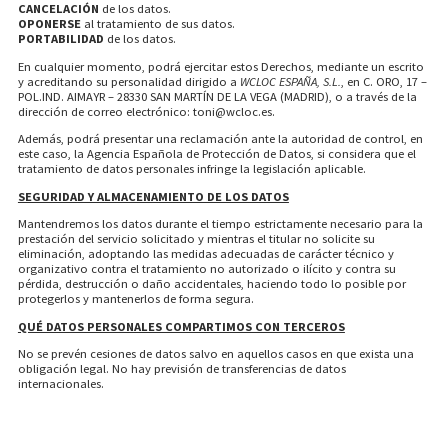
CANCELACIÓN
de los datos.
OPONERSE
al tratamiento de sus datos.
PORTABILIDAD
de los datos.
En cualquier momento, podrá ejercitar estos Derechos, mediante un escrito
y acreditando su personalidad dirigido a
WCLOC ESPAÑA, S.L.
, en C. ORO, 17 –
POL.IND. AIMAYR – 28330 SAN MARTÍN DE LA VEGA (MADRID), o a través de la
dirección de correo electrónico: toni@wcloc.es.
Además, podrá presentar una reclamación ante la autoridad de control, en
este caso, la Agencia Española de Protección de Datos, si considera que el
tratamiento de datos personales infringe la legislación aplicable.
SEGURIDAD Y ALMACENAMIENTO DE LOS DATOS
Mantendremos los datos durante el tiempo estrictamente necesario para la
prestación del servicio solicitado y mientras el titular no solicite su
eliminación, adoptando las medidas adecuadas de carácter técnico y
organizativo contra el tratamiento no autorizado o ilícito y contra su
pérdida, destrucción o daño accidentales, haciendo todo lo posible por
protegerlos y mantenerlos de forma segura.
QUÉ DATOS PERSONALES COMPARTIMOS CON TERCEROS
No se prevén cesiones de datos salvo en aquellos casos en que exista una
obligación legal. No hay previsión de transferencias de datos
internacionales.