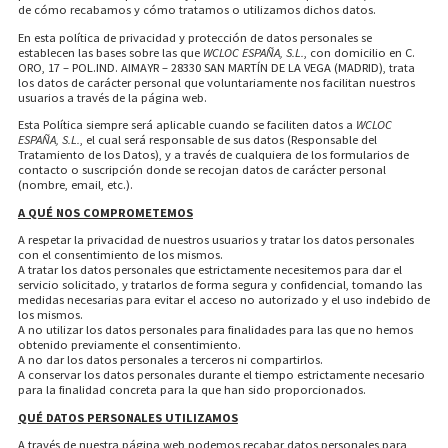
de cómo recabamos y cómo tratamos o utilizamos dichos datos.
En esta política de privacidad y protección de datos personales se
establecen las bases sobre las que
WCLOC ESPAÑA, S.L.
, con domicilio en C.
ORO, 17 – POL.IND. AIMAYR – 28330 SAN MARTÍN DE LA VEGA (MADRID), trata
los datos de carácter personal que voluntariamente nos facilitan nuestros
usuarios a través de la página web.
Esta Política siempre será aplicable cuando se faciliten datos a
WCLOC
ESPAÑA, S.L.
, el cual será responsable de sus datos (Responsable del
Tratamiento de los Datos), y a través de cualquiera de los formularios de
contacto o suscripción donde se recojan datos de carácter personal
(nombre, email, etc.).
A QUÉ NOS COMPROMETEMOS
A respetar la privacidad de nuestros usuarios y tratar los datos personales
con el consentimiento de los mismos.
A tratar los datos personales que estrictamente necesitemos para dar el
servicio solicitado, y tratarlos de forma segura y confidencial, tomando las
medidas necesarias para evitar el acceso no autorizado y el uso indebido de
los mismos.
A no utilizar los datos personales para finalidades para las que no hemos
obtenido previamente el consentimiento.
A no dar los datos personales a terceros ni compartirlos.
A conservar los datos personales durante el tiempo estrictamente necesario
para la finalidad concreta para la que han sido proporcionados.
QUÉ DATOS PERSONALES UTILIZAMOS
A través de nuestra página web podemos recabar datos personales para