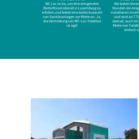
WC Loc ist da, um Ihre dringenden
Wir bieten Ihne
Bedürfnisse überall in Luxemburg zu
Stunden ein Ange
erfüllen und bietet eine breite Auswahl
installieren inne
von Sanitäranlagen zur Miete an. Ja,
und sind an 7 T
die Vermietung von WC-Loc-Toiletten
überall, auch im 
ist agil!
Miete von Toilet
einfach u