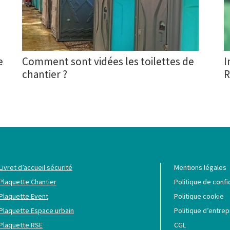
e
Comment sont vidées les toilettes de
I
chantier ?
R
Livret d’accueil sécurité
Mentions légales
Plaquette Chantier
Politique de confi
Plaquette Event
Politique cookie
Plaquette Espace urbain
Politique d’entrep
Plaquette RSE
CGL