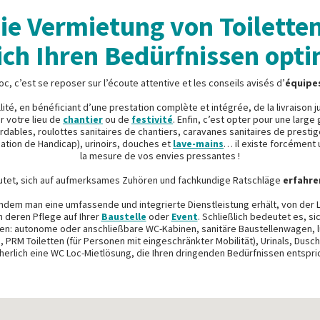
ie Vermietung von Toiletten
ich Ihren Bedürfnissen opti
oc, c’est se reposer sur l’écoute attentive et les conseils avisés d’
équipe
illité, en bénéficiant d’une prestation complète et intégrée, de la livraison j
r votre lieu de
chantier
ou de
festivité
. Enfin, c’est opter pour une large
bles, roulottes sanitaires de chantiers, caravanes sanitaires de prestige
ation de Handicap), urinoirs, douches et
lave-mains
… il existe forcément 
la mesure de vos envies pressantes !
utet, sich auf aufmerksames Zuhören und fachkundige Ratschläge
erfahre
 indem man eine umfassende und integrierte Dienstleistung erhält, von der L
h deren Pflege auf Ihrer
Baustelle
oder
Event
. Schließlich bedeutet es, si
en: autonome oder anschließbare WC-Kabinen, sanitäre Baustellenwagen, 
n, PRM Toiletten (für Personen mit eingeschränkter Mobilität), Urinals, D
cherlich eine WC Loc-Mietlösung, die Ihren dringenden Bedürfnissen entspric