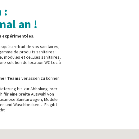
 :
mal an !
s expérimentées.
usqu’au retrait de vos sanitaires,
 gamme de produits sanitaires :
, modules et cellules sanitaires,
une solution de location WC Loc à
ner Teams
verlassen zu können.
ieferung bis zur Abholung Ihrer
ch für eine breite Auswahl von
luxuriöse Sanitärwagen, Module
uschen und Waschbecken… Es gibt
ht!