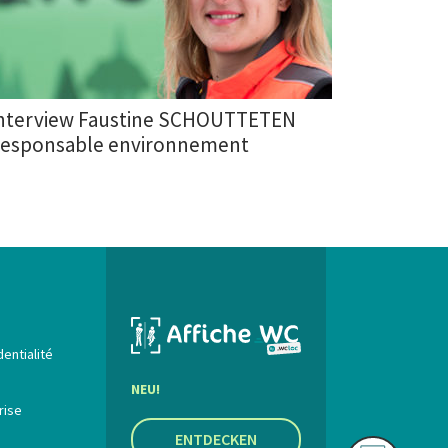
nterview Faustine SCHOUTTETEN
esponsable environnement
dentialité
NEU!
rise
ENTDECKEN