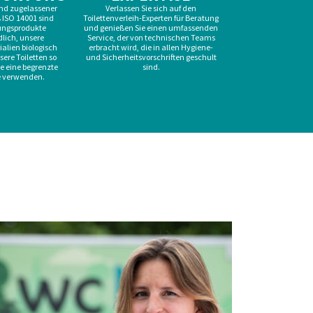
 und zugelassener
Verlassen Sie sich auf den
 ISO 14001 sind
Toilettenverleih-Experten für Beratung
ungsprodukte
und genießen Sie einen umfassenden
lich, unsere
Service, der von technischen Teams
alien biologisch
erbracht wird, die in allen Hygiene-
ere Toiletten so
und Sicherheitsvorschriften geschult
ie eine begrenzte
sind.
 verwenden.