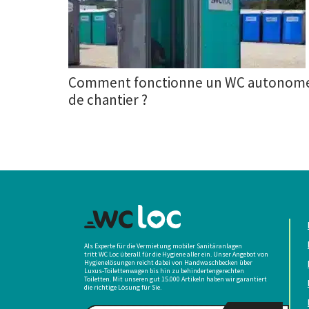
Comment fonctionne un WC autonom
de chantier ?
Als Experte für die Vermietung mobiler Sanitäranlagen
tritt WC Loc überall für die Hygiene aller ein. Unser Angebot von
Hygienelösungen reicht dabei von Handwaschbecken über
Luxus-Toilettenwagen bis hin zu behindertengerechten
Toiletten. Mit unseren gut 15.000 Artikeln haben wir garantiert
die richtige Lösung für Sie.