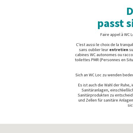
D
passt s
Faire appel à WC L
C’est aussi le choix de la tranqu
sans oublier leur
entretien
su
cabines WC autonomes ou raccorda
toilettes PMR (Personnes en Situ
Sich an WC Loc zu wenden bede
Es ist auch die Wahl der Ruhe,
Sanitäranlagen, einschließlic
Sanitärprodukten zu entscheid
und Zellen für sanitäre Anlage
si