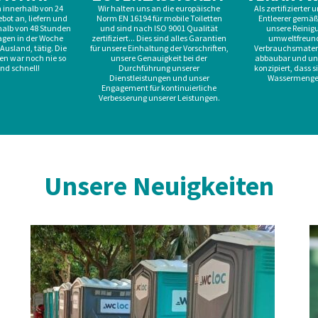
n innerhalb von 24
Wir halten uns an die europäische
Als zertifizierter
bot an, liefern und
Norm EN 16194 für mobile Toiletten
Entleerer gemäß
rhalb von 48 Stunden
und sind nach ISO 9001 Qualität
unsere Reinig
agen in der Woche
zertifiziert... Dies sind alles Garantien
umweltfreund
Ausland, tätig. Die
für unsere Einhaltung der Vorschriften,
Verbrauchsmateri
ten war noch nie so
unsere Genauigkeit bei der
abbaubar und uns
nd schnell!
Durchführung unserer
konzipiert, dass s
Dienstleistungen und unser
Wassermenge
Engagement für kontinuierliche
Verbesserung unserer Leistungen.
Unsere Neuigkeiten