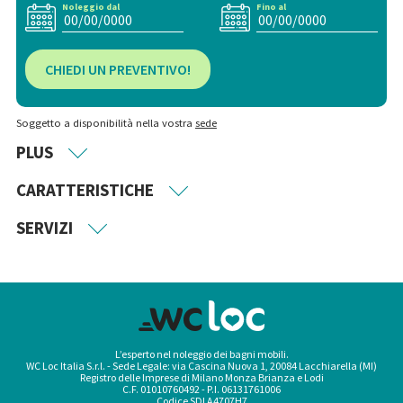
Noleggio dal
Fino al
CHIEDI UN PREVENTIVO!
Soggetto a disponibilità nella vostra
sede
PLUS
CARATTERISTICHE
SERVIZI
L’esperto nel noleggio dei bagni mobili.
WC Loc Italia S.r.l. - Sede Legale: via Cascina Nuova 1, 20084 Lacchiarella (MI)
Registro delle Imprese di Milano Monza Brianza e Lodi
C.F. 01010760492 - P.I. 06131761006
Codice SDI A4707H7