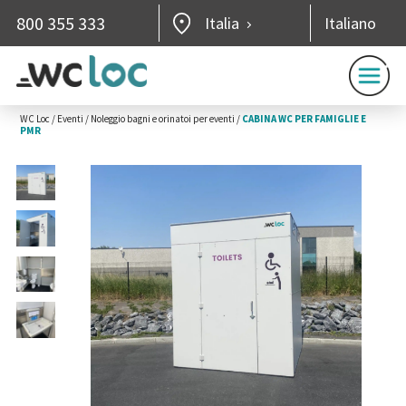
800 355 333
Italia
Italiano
WC Loc
/
Eventi
/
Noleggio bagni e orinatoi per eventi
/
CABINA WC PER FAMIGLIE E
PMR