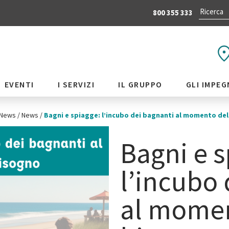
800 355 333
EVENTI
I SERVIZI
IL GRUPPO
GLI IMPEG
News
/
News
/
Bagni e spiagge: l’incubo dei bagnanti al momento de
Bagni e s
l’incubo 
al momen