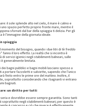
re: il sole splende alto nel cielo, il mare è calmo e
ai uno spazio perfetto proprio fronte mare, mentre il
ena sfornati dal bar della spiaggia ti delizia. Per gli
a è l’immagine della giornata ideale.
 in spiaggia
 momento del bisogno, quando i due litri di tè freddo
 fanno il loro effetto. La realtà che si incontra è
di servizi igienici negli stabilimenti balneari, sulle
i è generalmente limitata.
 dei bagni pubblici e bagni mobili lasciano spesso a
i a portare fazzoletti e salviette, sapendo che l’unico
arà finito entro le prime ore del mattino. Inoltre, il
iente, soprattutto considerando che i bagnanti vi entrano
umi bagnati.
are: un diritto per tutti
e seria e dovrebbe essere sempre garantita. Sono tanti
i soprattutto negli stabilimenti balneari; per questo è
vamente è concesso e ciò che invece è effettivamente