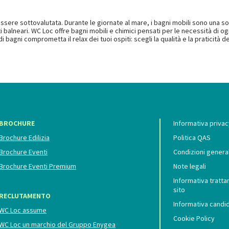
essere sottovalutata. Durante le giornate al mare, i bagni mobili sono una sol
i balneari. WC Loc offre bagni mobili e chimici pensati per le necessità di og
i bagni comprometta il relax dei tuoi ospiti: scegli la qualità e la praticit
BROCHURE
Informativa privacy
Brochure Edilizia
Politica QAS
Brochure Eventi
Condizioni generali
Brochure Eventi Premium
Note legali
Informativa tratta
sito
RECLUTAMENTO
Informativa candid
WC Loc assume
Cookie Policy
WC Loc un marchio del Gruppo Enygea