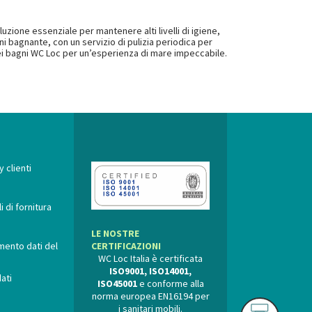
uzione essenziale per mantenere alti livelli di igiene,
ni bagnante, con un servizio di pulizia periodica per
à dei bagni WC Loc per un’esperienza di mare impeccabile.
 clienti
 di fornitura
LE NOSTRE
mento dati del
CERTIFICAZIONI
WC Loc Italia è certificata
ISO9001, ISO14001,
ati
ISO45001
e conforme alla
norma europea EN16194 per
i sanitari mobili.