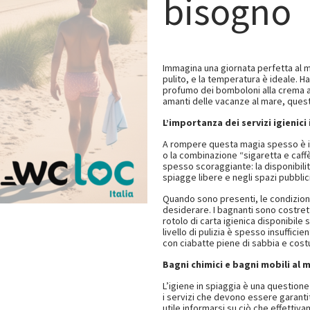
bisogno
Immagina una giornata perfetta al ma
pulito, e la temperatura è ideale. H
profumo dei bomboloni alla crema app
amanti delle vacanze al mare, quest
L’importanza dei servizi igienici
A rompere questa magia spesso è il
o la combinazione “sigaretta e caffè”
spesso scoraggiante: la disponibilità 
spiagge libere e negli spazi pubblic
Quando sono presenti, le condizioni
desiderare. I bagnanti sono costrett
rotolo di carta igienica disponibile s
livello di pulizia è spesso insuffic
con ciabatte piene di sabbia e cost
Bagni chimici e bagni mobili al m
L’igiene in spiaggia è una question
i servizi che devono essere garantit
utile informarsi su ciò che effetti