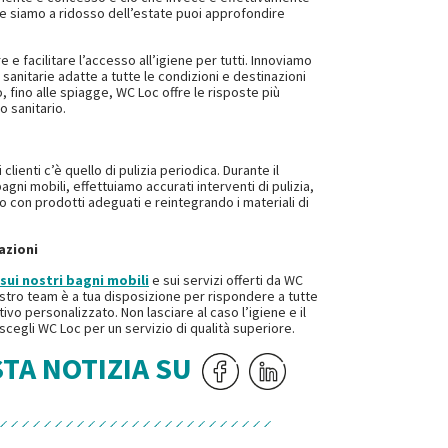
he siamo a ridosso dell’estate puoi approfondire
e facilitare l’accesso all’igiene per tutti. Innoviamo
sanitarie adatte a tutte le condizioni e destinazioni
, fino alle spiagge, WC Loc offre le risposte più
o sanitario.
 clienti c’è quello di pulizia periodica. Durante il
agni mobili, effettuiamo accurati interventi di pulizia,
to con prodotti adeguati e reintegrando i materiali di
azioni
sui nostri bagni mobili
e sui servizi offerti da WC
nostro team è a tua disposizione per rispondere a tutte
ivo personalizzato. Non lasciare al caso l’igiene e il
 scegli WC Loc per un servizio di qualità superiore.
STA NOTIZIA SU