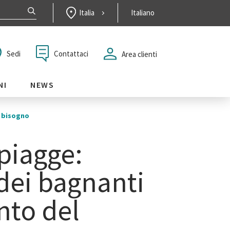
Italia
Italiano
Contattaci
Sedi
Area clienti
NI
NEWS
l bisogno
piagge:
dei bagnanti
to del