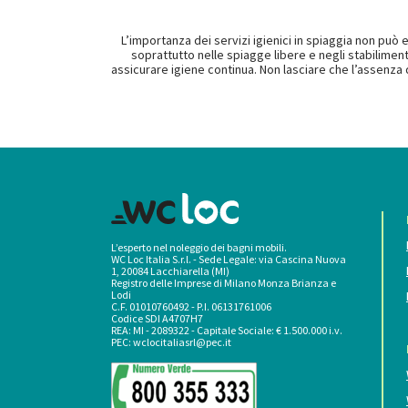
L’importanza dei servizi igienici in spiaggia non può 
soprattutto nelle spiagge libere e negli stabiliment
assicurare igiene continua. Non lasciare che l’assenza d
L’esperto nel noleggio dei bagni mobili.
WC Loc Italia S.r.l. - Sede Legale: via Cascina Nuova
1, 20084 Lacchiarella (MI)
Registro delle Imprese di Milano Monza Brianza e
Lodi
C.F. 01010760492 - P.I. 06131761006
Codice SDI A4707H7
REA: MI - 2089322 - Capitale Sociale: € 1.500.000 i.v.
PEC:
wclocitaliasrl@pec.it