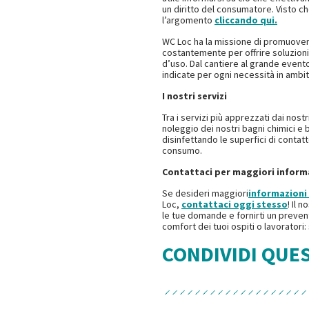
un diritto del consumatore. Visto c
l’argomento
cliccando qui.
WC Loc ha la missione di promuovere 
costantemente per offrire soluzioni 
d’uso. Dal cantiere al grande evento
indicate per ogni necessità in ambit
I nostri servizi
Tra i servizi più apprezzati dai nostri
noleggio dei nostri bagni chimici e b
disinfettando le superfici di contat
consumo.
Contattaci per maggiori inform
Se desideri maggiori
informazioni 
Loc,
contattaci oggi stesso
! Il 
le tue domande e fornirti un prevent
comfort dei tuoi ospiti o lavoratori:
CONDIVIDI QUE