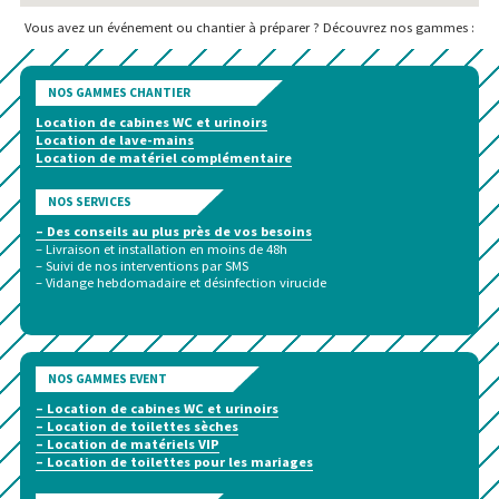
Vous avez un événement ou chantier à préparer ? Découvrez nos gammes :
NOS GAMMES CHANTIER
Location de cabines WC et urinoirs
Location de lave-mains
Location de matériel complémentaire
NOS SERVICES
– Des conseils au plus près de vos besoins
– Livraison et installation en moins de 48h
– Suivi de nos interventions par SMS
– Vidange hebdomadaire et désinfection virucide
NOS GAMMES EVENT
– Location de cabines WC et urinoirs
– Location de toilettes sèches
– Location de matériels VIP
– Location de toilettes pour les mariages