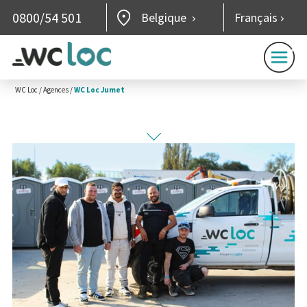
0800/54 501
Belgique
Français
WC Loc
/
Agences
/
WC Loc Jumet