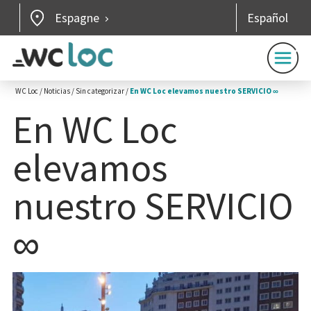
Espagne
Español
WC Loc
/
Noticias
/
Sin categorizar
/
En WC Loc elevamos nuestro SERVICIO ∞
En WC Loc
elevamos
nuestro SERVICIO
∞