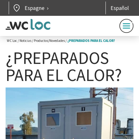
Espagne
Español
WC Loc
/
Noticias
/
Productos/Novedades
/
¿PREPARADOS PARA EL CALOR?
¿PREPARADOS
PARA EL CALOR?