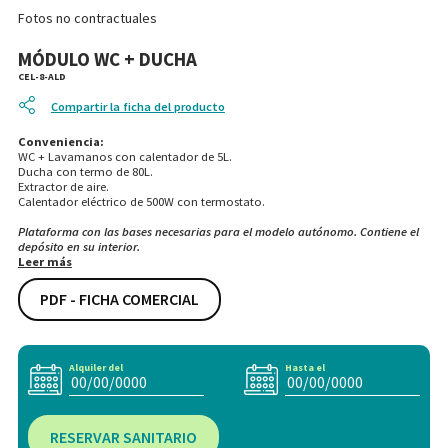
Fotos no contractuales
MÓDULO WC + DUCHA
CEL-8-ALD
Compartir la ficha del producto
Conveniencia:
WC + Lavamanos con calentador de 5L.
Ducha con termo de 80L.
Extractor de aire.
Calentador eléctrico de 500W con termostato.
Plataforma con las bases necesarias para el modelo autónomo. Contiene el
depósito en su interior.
Leer más
PDF - FICHA COMERCIAL
Alquiler del
Hasta el
RESERVAR SANITARIO