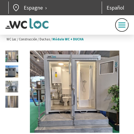
Espagne
Español
WC Loc
/
Construcción
/
Duchas
/
Módulo WC + DUCHA