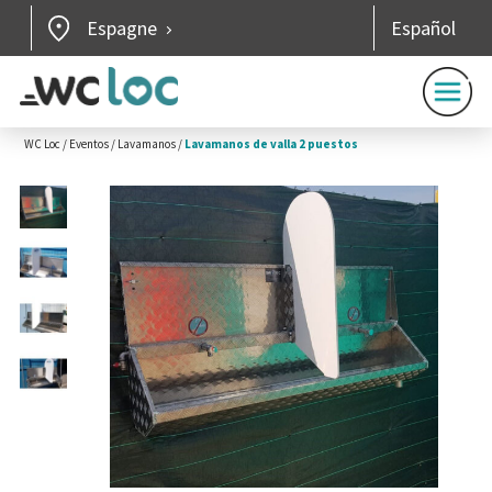
Espagne
Español
WC Loc
/
Eventos
/
Lavamanos
/
Lavamanos de valla 2 puestos