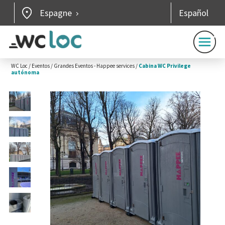
Espagne
Español
WC Loc
/
Eventos
/
Grandes Eventos - Happee services
/
Cabina WC Privilege
autónoma