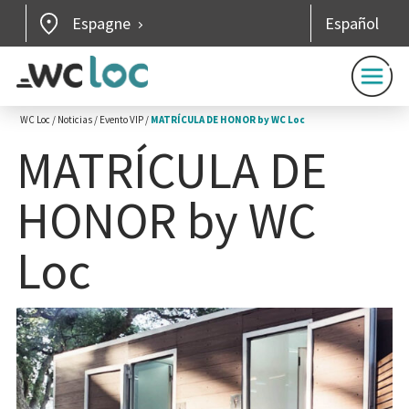
Espagne
Español
WC Loc
/
Noticias
/
Evento VIP
/
MATRÍCULA DE HONOR by WC Loc
MATRÍCULA DE
HONOR by WC
Loc