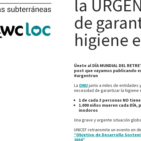
la URGEN
de garant
higiene 
Únete al DÍA MUNDIAL DEL RETRE
post que vayamos publicando en
#urgentrun
La
ONU
junto a miles de entidades 
necesidad de garantizar la higiene
1 de cada 3 personas NO tiene
1.000 niños mueren cada DÍA,
inodoros
Una grave y urgente situación globa
UNICEF retransmite un evento en di
“Objetivo de Desarrollo Sosteni
2030”