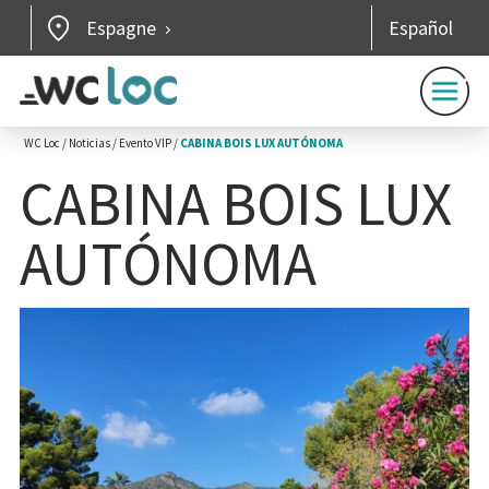
Espagne
Español
WC Loc
/
Noticias
/
Evento VIP
/
CABINA BOIS LUX AUTÓNOMA
CABINA BOIS LUX
AUTÓNOMA