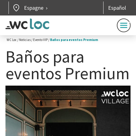
Espagne
Español
WC Loc
/
Noticias
/
Evento VIP
/
Baños para eventos Premium
Baños para
eventos Premium