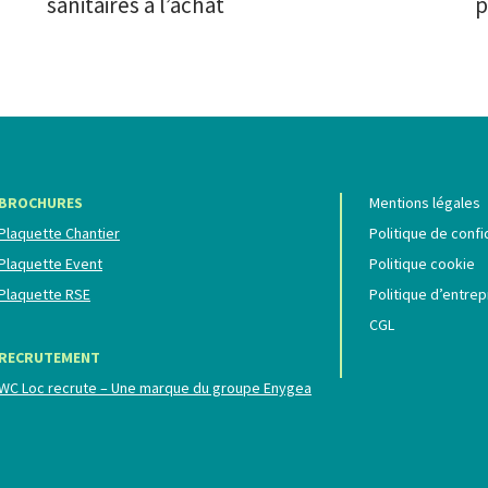
sanitaires à l’achat
p
BROCHURES
Mentions légales
Plaquette Chantier
Politique de confi
Plaquette Event
Politique cookie
Plaquette RSE
Politique d’entrep
CGL
RECRUTEMENT
WC Loc recrute – Une marque du groupe Enygea