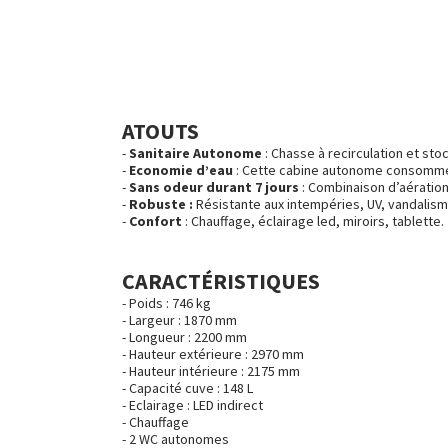
ATOUTS
Sanitaire Autonome
: Chasse à recirculation et sto
Economie d’eau
: Cette cabine autonome consomme e
Sans odeur durant 7 jours
: Combinaison d’aération 
Robuste :
Résistante aux intempéries, UV, vandalism
Confort
: Chauffage, éclairage led, miroirs, tablette.
CARACTÉRISTIQUES
Poids : 746 kg
Largeur : 1870 mm
Longueur : 2200 mm
Hauteur extérieure : 2970 mm
Hauteur intérieure : 2175 mm
Capacité cuve : 148 L
Eclairage : LED indirect
Chauffage
2 WC autonomes