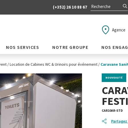
(+352) 26 10 88 67
Agence
NOS SERVICES
NOTRE GROUPE
NOS ENGA
vent
/
Location de Cabines WC & Urinoirs pour événement
/
Caravane Sanit
NOUVEAUTÉ
CARA
FEST
CAR10AR-STD
Partagez 