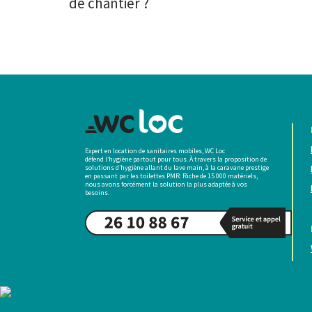
de chantier ?
Expert en location de sanitaires mobiles, WC Loc
défend l’hygiène partout pour tous. À travers la proposition de
solutions d’hygiène allant du lave main, à la caravane prestige
en passant par les toilettes PMR. Riche de 15 000 matériels,
nous avons forcément la solution la plus adaptée à vos
besoins.