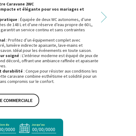
tre Caravane 2WC
ompacte et élégante pour vos mariages et
pratique
: Équipée de deux WC autonomes, d’une
es de 148 L et d’une réserve d’eau propre de 60 L,
garantit un service continu et sans contraintes
mal
: Profitez d’un équipement complet avec
ré, lumière indirecte apaisante, lave-mains et
 savon. Idéal pour les événements en toute saison.
eur soigné
: L’intérieur moderne est équipé de jeux de
ond décoré, offrant une ambiance raffinée et apaisante
ves.
 durabilité
: Conçue pour résister aux conditions les
ette caravane combine esthétisme et solidité pour un
ans compromis sur le confort.
HE COMMERCIALE
ion du
Jusqu'au