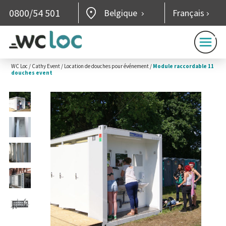
0800/54 501
Belgique
Français
WC Loc
/
Cathy Event
/
Location de douches pour événement
/
Module raccordable 11
douches event