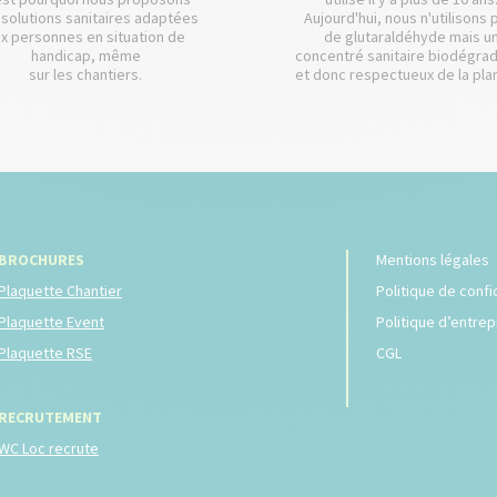
 solutions sanitaires adaptées
Aujourd'hui, nous n'utilisons 
x personnes en situation de
de glutaraldéhyde mais u
handicap, même
concentré sanitaire biodégra
sur les chantiers.
et donc respectueux de la pla
BROCHURES
Mentions légales
Plaquette Chantier
Politique de confi
Plaquette Event
Politique d’entrep
Plaquette RSE
CGL
RECRUTEMENT
WC Loc recrute