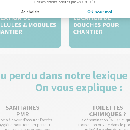
CATION DE
LOCATION DE
LLULES & MODULES
DOUCHES POUR
HANTIER
CHANTIER
u perdu dans notre lexique
On vous explique :
SANITAIRES
TOILETTES
PMR
CHIMIQUES ?
oc a à coeur d’assurer l’accès
La dénomination "WC chimiq
’hygiène pour tous, et partout.
trouve son origine dans le pr
est pourquoi nous proposons
utilisé il y a plus de 10 ans