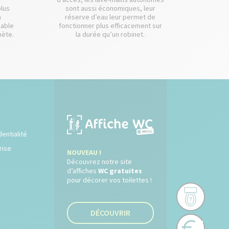
plus
sont aussi économiques, leur
n
réserve d’eau leur permet de
dable
fonctionner plus efficacement sur
nète.
la durée qu’un robinet.
dentialité
rise
NOUVEAU !
Découvrez notre site
d’affiches
WC gratuites
pour décorer vos toilettes !
DÉCOUVRIR