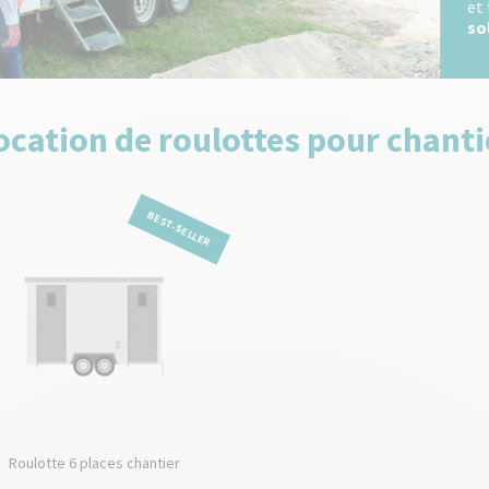
et
so
ocation de roulottes pour chanti
BEST-SELLER
Roulotte 6 places chantier