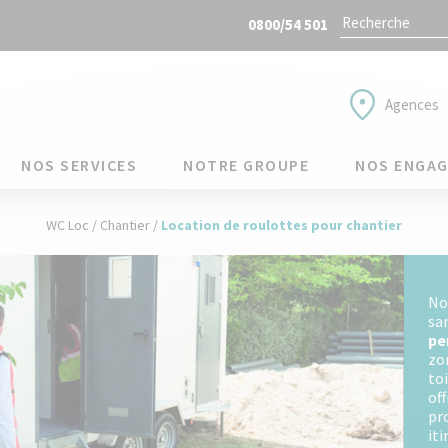
0800/54 501
Agences
NOS SERVICES
NOTRE GROUPE
NOS ENGA
WC Loc
/
Chantier
/
Location de roulottes pour chantier
N
sa
pe
zo
to
off
pr
it