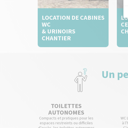
LOCATION DE CABINES
LO
WC
CE
& URINOIRS
C
CHANTIER
Un pe
TOILETTES
AUTONOMES
Compacts et pratiques pour les
WC L
espaces restreints ou difficiles
à l
d’accès, les toilettes autonomes
C’