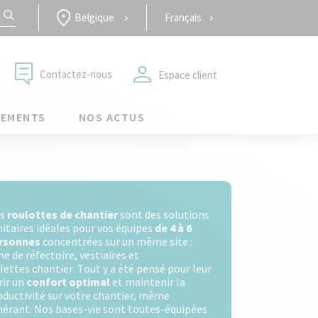
Belgique
Français
Contactez-nous
Espace client
GEMENTS
NOS ACTUS
os
roulottes de chantier
sont des solutions
nitaires idéales pour vos équipes
de 4 à 6
rsonnes
concentrées sur un même site :
ne de réfectoire, vestiaires et
ilettes chantier
. Tout y a été pensé pour leur
rir un
confort optimal
et maintenir la
oductivité sur votre chantier, même
inérant. Nos bases-vie sont toutes-équipées