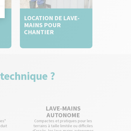
LOCATION DE LAVE-
MAINS POUR
CHANTIER
 technique ?
LAVE-MAINS
AUTONOME
ues"
Compactes et pratiques pour les
oduit
terrains à taille limitée ou difficiles
.
d’accès, les lave-mains autonomes